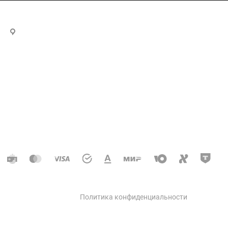
г.Красноярск, ул Обороны, 3 оф. 220
Компания
еса
О нас
ударственных
Статусы
Отзывы клиентов
ния
Партнеры
овли
Вакансии
Политика конфиденциальности
тизация
ильной