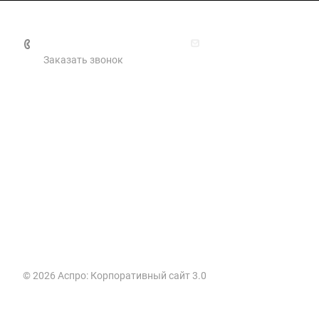
+ 7 (391) 2-911-922
activ@activplus.ru
Заказать звонок
Услуги
Продукты 1С
1С в облаке
Решения для бизн
Электронный
Решения для гос
документооборот
учреждений
Маркировка
Отраслевые реше
Сервисы 1С
Решения для торг
© 2026 Аспро: Корпоративный сайт 3.0
Сопровождение 1С
Реальная автома
Решения для моб